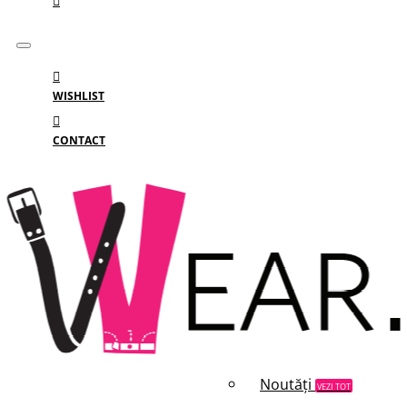
WISHLIST
CONTACT
Meniu
MENIU
Categorii
Branduri
Reduceri
Noutăți
VEZI TOT