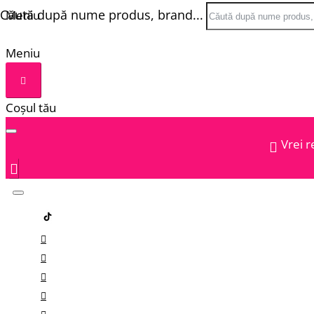
Căută după nume produs, brand...
Meniu
Meniu
Coșul tău
Vrei r