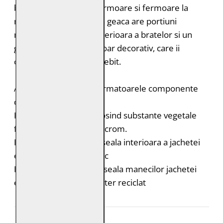
buzunare laterale cu fermoare si fermoare la
maneci. In plus, aceasta geaca are portiuni
matlasate in partea superioara a bratelor si un
guler stand-up cu fermoar decorativ, care ii
confera un aspect deosebit.
Acest produs contine urmatoarele componente
durabile:
Pielea este tabacita folosind substante vegetale
fara adaos de saruri de crom.
Bumbac organic: captuseala interioara a jachetei
este din bumbac organic
Poliester reciclat: captuseala manecilor jachetei
este realizata din poliester reciclat