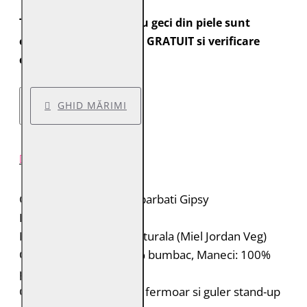
Toate comenzile pentru geci din piele sunt
expediate cu transport GRATUIT si verificare
colet.
GHID MĂRIMI
DESCRIERE PRODUS
Geaca de piele pentru barbati Gipsy
Brand: Gipsy 2.0
Material: 100% piele naturala (Miel Jordan Veg)
Captuseala: Corp: 100% bumbac, Maneci: 100%
poliester
Geaca de piele biker cu fermoar si guler stand-up