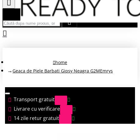
Căută după nume produs, brand...
home
Geaca de Piele Barbati Gipsy Neagra G2MEmrys
Transport gratuit
Livrare cu verificare
14 zile retur gratuit