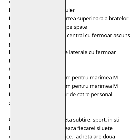
cu capsa
Fermoar decorativ pe guler
Portiuni matlasate in partea superioara a bratelor
Insertii elastice laterale pe spate
Un buzunar mic vertical central cu fermoar ascuns
pe piept
Doua buzunare verticale laterale cu fermoar
Fermoar la maneci
Croiala: Slim Fit
Lungimea spatelui: 64 cm pentru marimea M
Lungimea manecii: 68 cm pentru marimea M
Intretinere: Spalare doar de catre personal
specializat
G2MEmrys este o jacheta subtire, sport, in stil
biker. Aceasta se adapteaza fiecarei siluete
datorita insertiilor elastice. Jacheta are doua