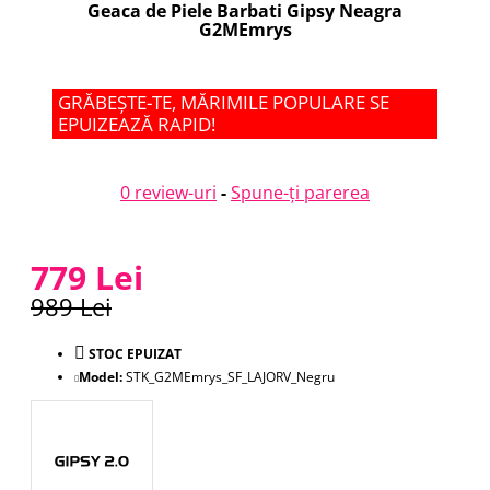
Geaca de Piele Barbati Gipsy Neagra
G2MEmrys
GRĂBEȘTE-TE, MĂRIMILE POPULARE SE
EPUIZEAZĂ RAPID!
0 review-uri
-
Spune-ţi parerea
779 Lei
989 Lei
STOC EPUIZAT
Model:
STK_G2MEmrys_SF_LAJORV_Negru