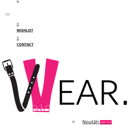
WISHLIST
CONTACT
Meniu
MENIU
Categorii
Branduri
Reduceri
Noutăți
VEZI TOT