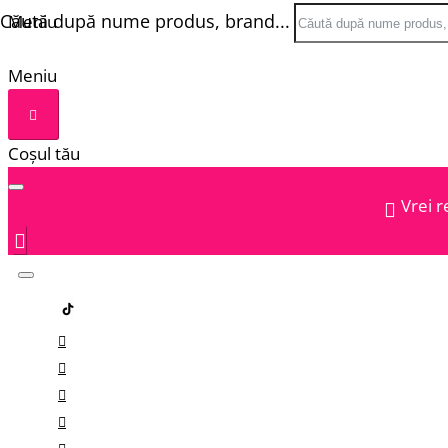
Căută după nume produs, brand...
Meniu
Meniu
Coșul tău
Vrei r