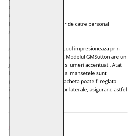
Captuseala imprimata
Croiala: Regular Fit
Intretinere: Spalare doar de catre personal
specializat
Aceasta geaca de piele cool impresioneaza prin
aspectul sau minimalist. Modelul GMSutton are un
guler stand-up cu capsa si umeri accentuati. Atat
buzunarele laterale, cat si mansetele sunt
prevazute cu fermoar. Jacheta poate fi reglata
individual gratie curelelor laterale, asigurand astfel
o potrivire optima.
REVIEW-URI