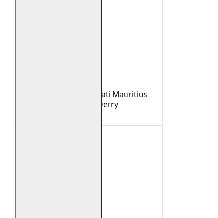
Geaca de Piele Barbati Mauritius
Neagra GBDerry
989 Lei