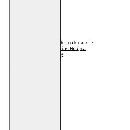
Geaca de Iarna din Piele cu doua fete
Dama 2.0 by Mauritius Neagra
G2WDilay
1.149 Lei
699 Lei