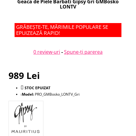
Geaca de Piele Barbati Gipsy Gri GMBosko
LONTV
GRĂBEȘTE-TE, MĂRIMILE POPULARE SE
EPUIZEAZĂ RAPID!
0 review-uri
-
Spune-ţi parerea
989 Lei
STOC EPUIZAT
Model:
PRO_GMBosko_LONTV_Gri