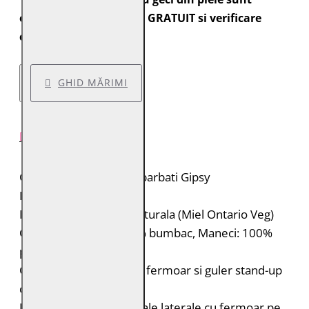
expediate cu transport GRATUIT si verificare
colet.
GHID MĂRIMI
DESCRIERE PRODUS
Geaca de piele pentru barbati Gipsy
Brand: Gipsy
Material: 100% piele naturala (Miel Ontario Veg)
Captuseala: Corp: 100% bumbac, Maneci: 100%
poliester
Geaca de piele biker cu fermoar si guler stand-up
cu capsa
Doua buzunare orizontale laterale cu fermoar pe