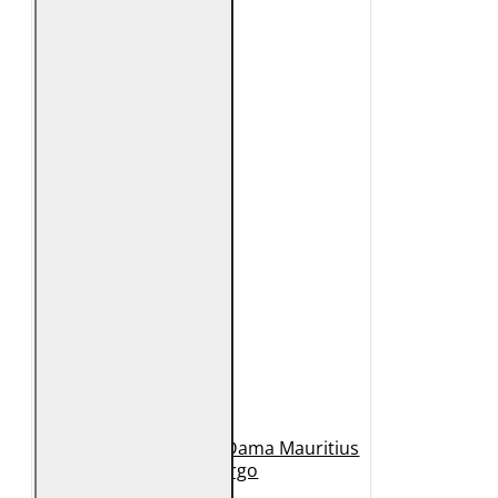
Geaca Lunga de Piele Dama Mauritius
Bej GWMargo
1.149 Lei
449 Lei