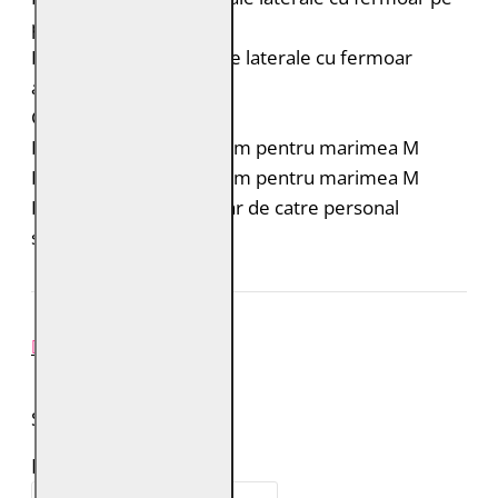
piept
Doua buzunare verticale laterale cu fermoar
ascuns
Croiala: Regular Fit
Lungimea spatelui: 64 cm pentru marimea M
Lungimea manecii: 68 cm pentru marimea M
Intretinere: Spalare doar de catre personal
specializat
REVIEW-URI
SPUNE-ŢI PAREREA
Numele tău: