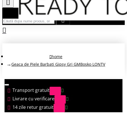
Căută după nume produs, brand...
home
Geaca de Piele Barbati Gipsy Gri GMBosko LONTV
Transport gratuit
Livrare cu verificare
14 zile retur gratuit