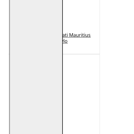
Geaca de Piele Barbati Mauritius
Neagra Rylo
989 Lei