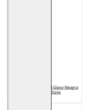
Geaca de Piele Barbati Gipsy Neagra
GBDerry Big Sizes
889 Lei
399 Lei