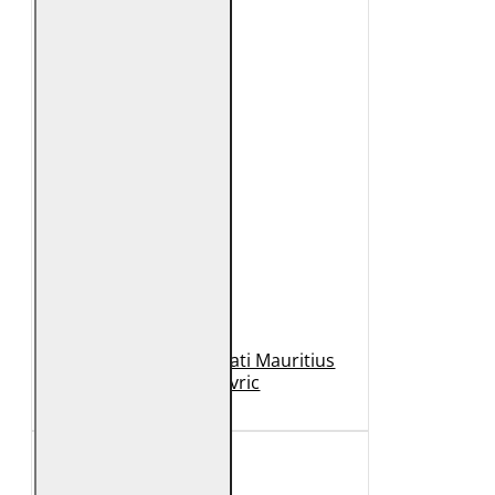
Geaca de Piele Barbati Mauritius
Neagra Mavric
1.099 Lei