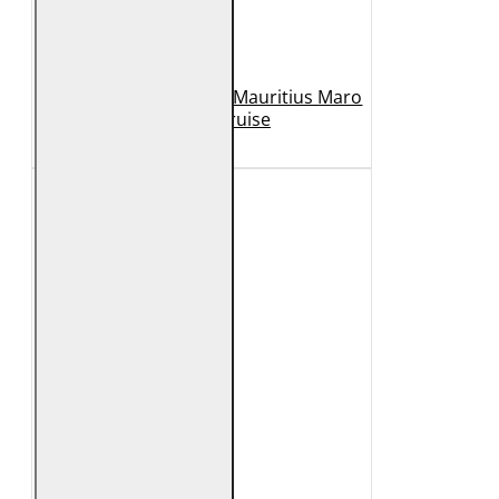
Geaca de Piele Barbati Mauritius Maro
Inchis MMCruise
989 Lei
789 Lei