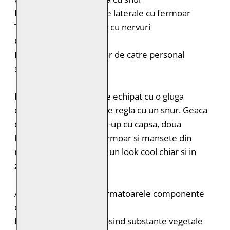
Doua buzunare verticale laterale cu fermoar
Tiv si mansete din tricot cu nervuri
Croiala: Slim Fit
Intretinere: Spalare doar de catre personal
specializat
Modelul G2MKailan este echipat cu o gluga
detasabila, care se poate regla cu un snur. Geaca
de piele are guler stand-up cu capsa, doua
buzunare laterale cu fermoar si mansete din
material textil. Afiseaza un look cool chiar si in
zilele mai reci!
Acest produs contine urmatoarele componente
durabile:
Pielea este tabacita folosind substante vegetale