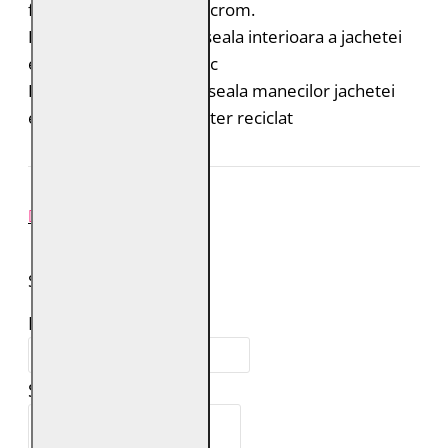
fara adaos de saruri de crom.
Bumbac organic: captuseala interioara a jachetei
este din bumbac organic
Poliester reciclat: captuseala manecilor jachetei
este realizata din poliester reciclat
REVIEW-URI
SPUNE-ŢI PAREREA
Numele tău:
Scrie review: