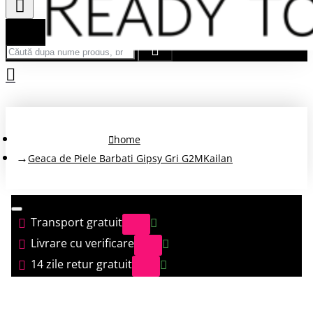
Căută după nume produs, brand...
home
Geaca de Piele Barbati Gipsy Gri G2MKailan
Transport gratuit
Livrare cu verificare
14 zile retur gratuit