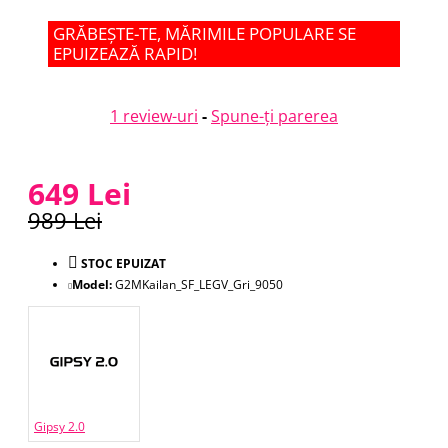
GRĂBEȘTE-TE, MĂRIMILE POPULARE SE
EPUIZEAZĂ RAPID!
1 review-uri
-
Spune-ţi parerea
649 Lei
989 Lei
STOC EPUIZAT
Model:
G2MKailan_SF_LEGV_Gri_9050
Gipsy 2.0