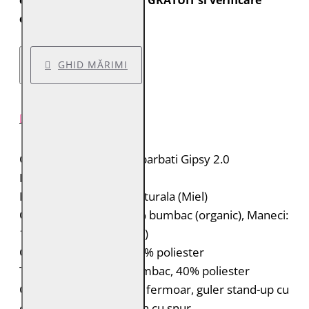
expediate cu transport GRATUIT si verificare
colet.
GHID MĂRIMI
DESCRIERE PRODUS
Geaca de piele pentru barbati Gipsy 2.0
Brand: Gipsy 2.0
Material: 100% piele naturala (Miel)
Captuseala: Corp: 100% bumbac (organic), Maneci:
100% poliester (reciclat)
Gluga: 60% bumbac, 40% poliester
Tiv si mansete: 60% bumbac, 40% poliester
Geaca de piele biker cu fermoar, guler stand-up cu
capsa si gluga detasabila cu snur