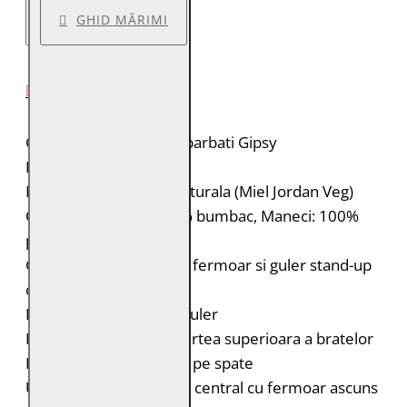
GHID MĂRIMI
DESCRIERE PRODUS
Geaca de piele pentru barbati Gipsy
Brand: Gipsy 2.0
Material: 100% piele naturala (Miel Jordan Veg)
Captuseala: Corp: 100% bumbac, Maneci: 100%
poliester
Geaca de piele biker cu fermoar si guler stand-up
cu capsa
Fermoar decorativ pe guler
Portiuni matlasate in partea superioara a bratelor
Insertii elastice laterale pe spate
Un buzunar mic vertical central cu fermoar ascuns