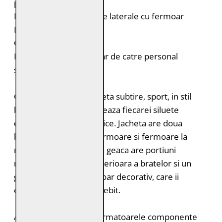
pe piept
Doua buzunare verticale laterale cu fermoar
Fermoar la maneci
Croiala: Slim Fit
Intretinere: Spalare doar de catre personal
specializat
G2MEmrys este o jacheta subtire, sport, in stil
biker. Aceasta se adapteaza fiecarei siluete
datorita insertiilor elastice. Jacheta are doua
buzunare laterale cu fermoare si fermoare la
maneci. In plus, aceasta geaca are portiuni
matlasate in partea superioara a bratelor si un
guler stand-up cu fermoar decorativ, care ii
confera un aspect deosebit.
Acest produs contine urmatoarele componente