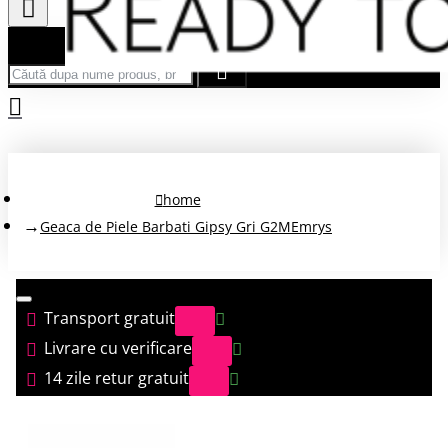
Căută după nume produs, brand...
home
Geaca de Piele Barbati Gipsy Gri G2MEmrys
Transport gratuit
Livrare cu verificare
14 zile retur gratuit