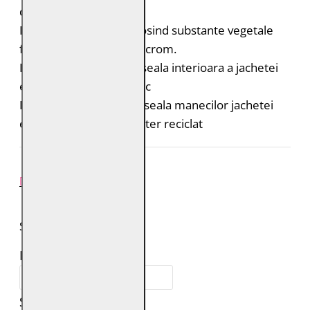
durabile:
Pielea este tabacita folosind substante vegetale
fara adaos de saruri de crom.
Bumbac organic: captuseala interioara a jachetei
este din bumbac organic
Poliester reciclat: captuseala manecilor jachetei
este realizata din poliester reciclat
REVIEW-URI
SPUNE-ŢI PAREREA
Numele tău:
Scrie review: