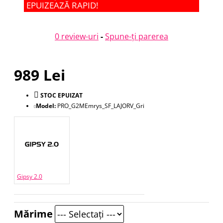
EPUIZEAZĂ RAPID!
0 review-uri
-
Spune-ţi parerea
989 Lei
STOC EPUIZAT
Model:
PRO_G2MEmrys_SF_LAJORV_Gri
Gipsy 2.0
Mărime