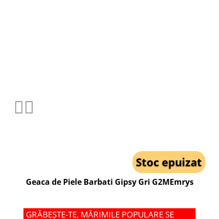
Stoc epuizat
Geaca de Piele Barbati Gipsy Gri G2MEmrys
GRĂBEȘTE-TE, MĂRIMILE POPULARE SE