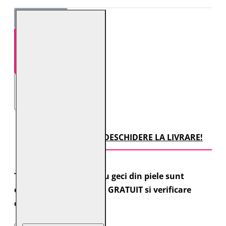
STOC EPUIZAT
TRANSPORT CU DESCHIDERE LA LIVRARE!
Toate comenzile pentru geci din piele sunt
expediate cu transport GRATUIT si verificare
colet.