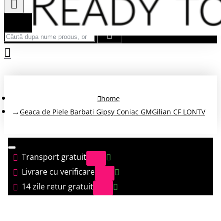
Căută după nume produs, brand...
home
Geaca de Piele Barbati Gipsy Coniac GMGilian CF LONTV
Transport gratuit
Livrare cu verificare
14 zile retur gratuit