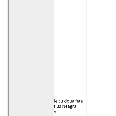
Geaca de Iarna din Piele cu doua fete
Dama 2.0 by Mauritius Neagra
G2WDilay