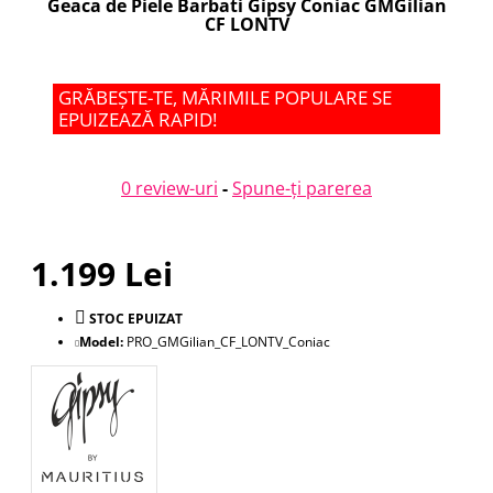
Geaca de Piele Barbati Gipsy Coniac GMGilian
CF LONTV
GRĂBEȘTE-TE, MĂRIMILE POPULARE SE
EPUIZEAZĂ RAPID!
0 review-uri
-
Spune-ţi parerea
1.199 Lei
STOC EPUIZAT
Model:
PRO_GMGilian_CF_LONTV_Coniac