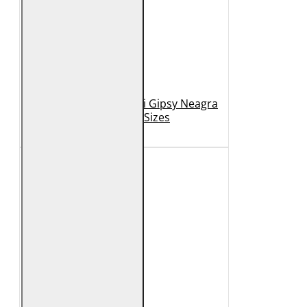
Geaca de Piele Barbati Gipsy Neagra
GBDerry Big Sizes
889 Lei
399 Lei