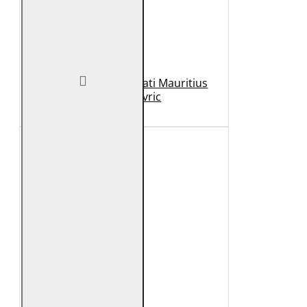
Geaca de Piele Barbati Mauritius
Neagra Mavric
1.099 Lei