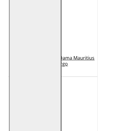
Geaca Lunga de Piele Dama Mauritius
Bej GWMargo
1.149 Lei
449 Lei