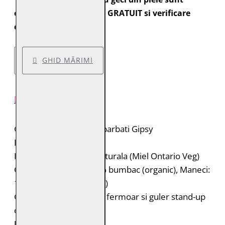
expediate cu transport GRATUIT si verificare
colet.
GHID MĂRIMI
DESCRIERE PRODUS
Geaca de piele pentru barbati Gipsy
Brand: Gipsy
Material: 100% piele naturala (Miel Ontario Veg)
Captuseala: Corp: 100% bumbac (organic), Maneci:
100% poliester (reciclat)
Geaca de piele biker cu fermoar si guler stand-up
cu capsa
Umeri matlasati