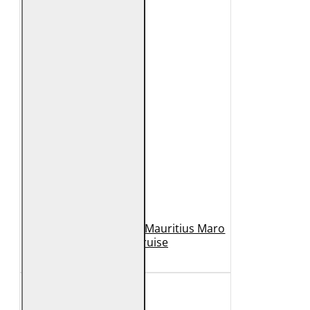
Geaca de Piele Barbati Mauritius Maro
Inchis MMCruise
989 Lei
789 Lei