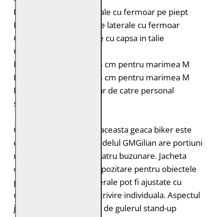
Doua buzunare orizontale cu fermoar pe piept
Doua buzunare verticale laterale cu fermoar
Curele laterale reglabile cu capsa in talie
Croiala: Comfort Fit
Lungimea spatelui: 68.5 cm pentru marimea M
Lungimea manecii: 69.5 cm pentru marimea M
Intretinere: Spalare doar de catre personal
specializat
Ceea ce este special la aceasta geaca biker este
designul minimalist. Modelul GMGilian are portiuni
matlasate pe umeri si patru buzunare. Jacheta
ofera mult spatiu de depozitare pentru obiectele
personale. Curelele laterale pot fi ajustate cu
usurinta si asigura o potrivire individuala. Aspectul
jachetei este completat de gulerul stand-up