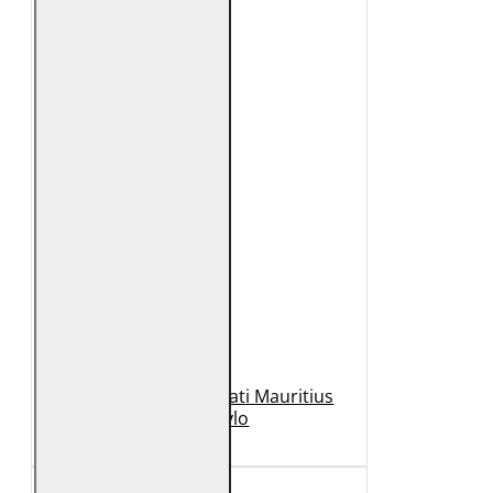
Geaca de Piele Barbati Mauritius
Neagra Rylo
989 Lei