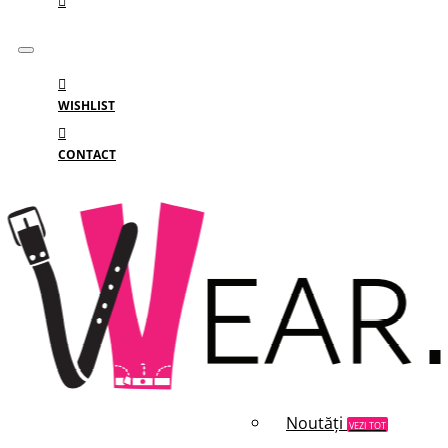
WISHLIST
CONTACT
Meniu
MENIU
Categorii
Branduri
Reduceri
Noutăți
VEZI TOT