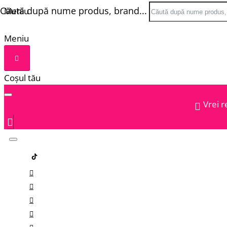
Căută după nume produs, brand...
Meniu
Meniu
Coșul tău
Vrei r