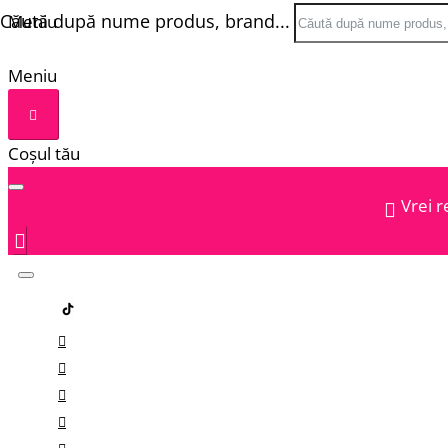
Căută după nume produs, brand...
Meniu
Meniu
Coșul tău
Vrei r