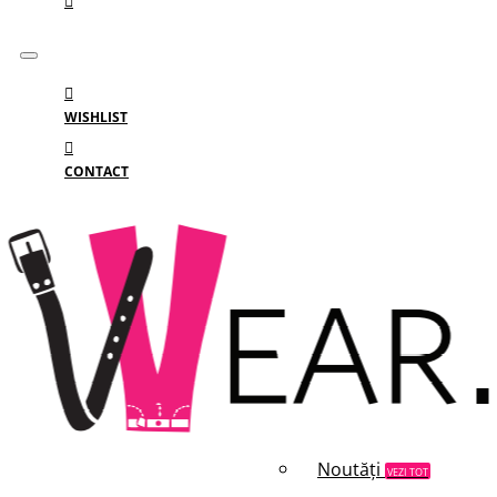
WISHLIST
CONTACT
Meniu
MENIU
Categorii
Branduri
Reduceri
Noutăți
VEZI TOT