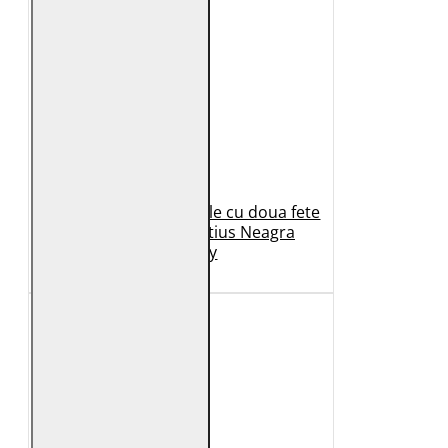
Geaca de Iarna din Piele cu doua fete
Dama 2.0 by Mauritius Neagra
G2WDilay
1.149 Lei
699 Lei