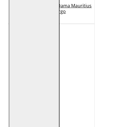
Geaca Lunga de Piele Dama Mauritius
Bej GWMargo
1.149 Lei
449 Lei