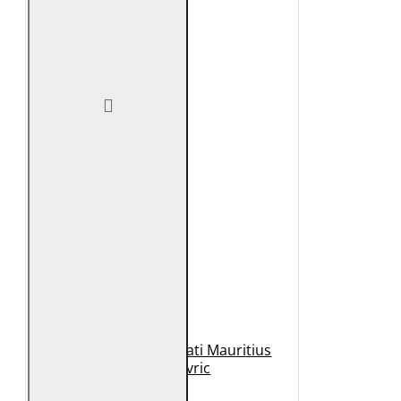
Geaca de Piele Barbati Mauritius
Neagra Mavric
1.099 Lei