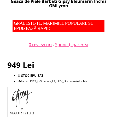
Geaca de Piele Barbati Gipsy Bleumarin Inchis
GMLyron
GRĂBEȘTE-TE, MĂRIMILE POPULARE SE
EPUIZEAZĂ RAPID!
0 review-uri
-
Spune-ţi parerea
949 Lei
STOC EPUIZAT
Model:
PRO_GMLyron_LAJORV_BleumarinInchis