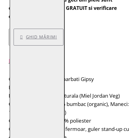
expediate cu transport GRATUIT si verificare
colet.
GHID MĂRIMI
DESCRIERE PRODUS
Geaca de piele pentru barbati Gipsy
Brand: Gipsy
Material: 100% piele naturala (Miel Jordan Veg)
Captuseala: Corp: 100% bumbac (organic), Maneci:
100% poliester (reciclat)
Gluga: 55% bumbac, 45% poliester
Geaca de piele biker cu fermoar, guler stand-up cu
capsa si gluga detasabila