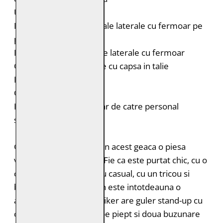
Umeri accentuati
Doua buzunare orizontale laterale cu fermoar pe
piept
Doua buzunare verticale laterale cu fermoar
Curele laterale reglabile cu capsa in talie
Fermoar la maneci
Croiala: Regular Fit
Intretinere: Spalare doar de catre personal
specializat
Gluga detasabila face din acest geaca o piesa
vestimentara versatila. Fie ca este purtat chic, cu o
camasa si pantaloni, sau casual, cu un tricou si
blugi, modelul GMLyron este intotdeauna o
alegere buna. Jacheta biker are guler stand-up cu
capsa, doua buzunare pe piept si doua buzunare