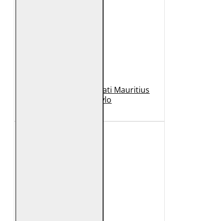
Geaca de Piele Barbati Mauritius
Neagra Rylo
989 Lei