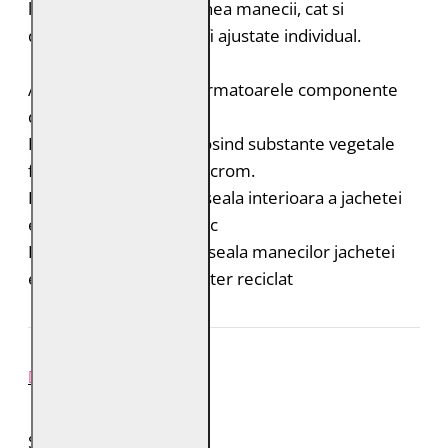
laterale. Atat dimensiunea manecii, cat si
dimensiunea taliei pot fi ajustate individual.
Acest produs contine urmatoarele componente
durabile:
Pielea este tabacita folosind substante vegetale
fara adaos de saruri de crom.
Bumbac organic: captuseala interioara a jachetei
este din bumbac organic
Poliester reciclat: captuseala manecilor jachetei
este realizata din poliester reciclat
REVIEW-URI
SPUNE-ŢI PAREREA