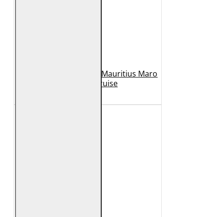
Geaca de Piele Barbati Mauritius Maro
Inchis MMCruise
989 Lei
789 Lei