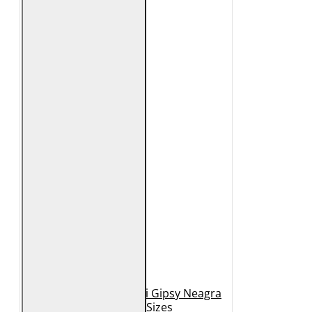
Geaca de Piele Barbati Gipsy Neagra
GBDerry Big Sizes