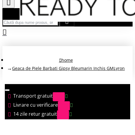
Căută după nume produs, brand...
home
Geaca de Piele Barbati Gipsy Bleumarin Inchis GMLyron
Transport gratuit
Livrare cu verificare
14 zile retur gratuit