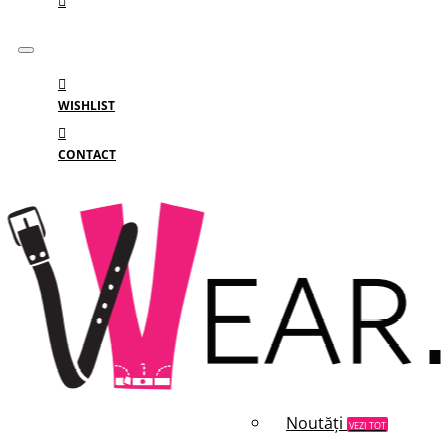
WISHLIST
CONTACT
Meniu
MENIU
Categorii
Branduri
Reduceri
Noutăți
VEZI TOT