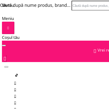
Căută după nume produs, brand...
Meniu
Meniu
Coșul tău
Vrei r