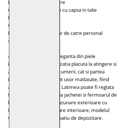
Doua buzunare interioare
Curele laterale reglabile cu capsa in talie
Fermoar la maneci
Croiala: Regular Fit
Intretinere: Spalare doar de catre personal
specializat
Aceasta jacheta biker eleganta din piele
impresioneaza prin senzatia placuta la atingere si
aspectul atragator. Atat umerii, cat si partea
inferioara a spatelui sunt usor matlasate, fiind
astfel subtil accentuate. Latimea poate fi reglata
folosind curelele din talia jachetei si fermoarul de
la mansete. Cu patru buzunare exterioare cu
fermoar si doua buzunare interioare, modelul
GMJonnas ofera mult spatiu de depozitare.