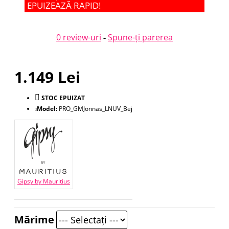
EPUIZEAZĂ RAPID!
0 review-uri
-
Spune-ţi parerea
1.149 Lei
STOC EPUIZAT
Model:
PRO_GMJonnas_LNUV_Bej
Gipsy by Mauritius
Mărime