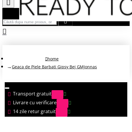
Căută după nume produs, brand...
home
Geaca de Piele Barbati Gipsy Bej GMJonnas
Transport gratuit
Livrare cu verificare
14 zile retur gratuit