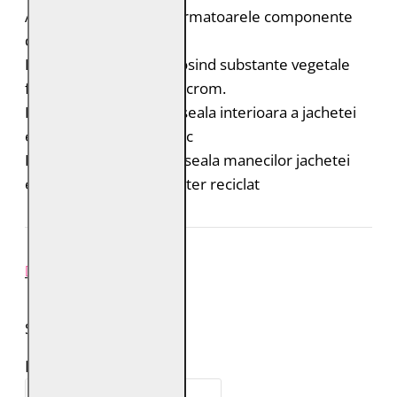
Acest produs contine urmatoarele componente
durabile:
Pielea este tabacita folosind substante vegetale
fara adaos de saruri de crom.
Bumbac organic: captuseala interioara a jachetei
este din bumbac organic
Poliester reciclat: captuseala manecilor jachetei
este realizata din poliester reciclat
REVIEW-URI
SPUNE-ŢI PAREREA
Numele tău: