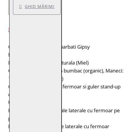
GHID MĂRIMI
DESCRIERE PRODUS
Geaca de piele pentru barbati Gipsy
Brand: Gipsy
Material: 100% piele naturala (Miel)
Captuseala: Corp: 100% bumbac (organic), Maneci:
100% poliester (reciclat)
Geaca de piele biker cu fermoar si guler stand-up
cu capsa
Umeri matlasati
Doua buzunare orizontale laterale cu fermoar pe
piept
Doua buzunare verticale laterale cu fermoar