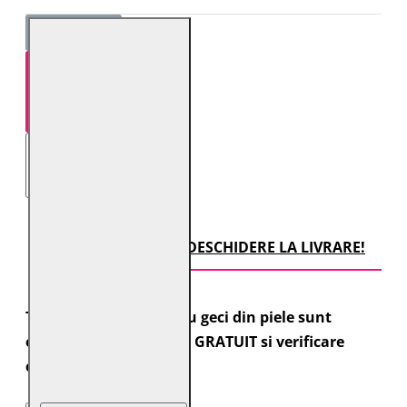
STOC EPUIZAT
TRANSPORT CU DESCHIDERE LA LIVRARE!
Toate comenzile pentru geci din piele sunt
expediate cu transport GRATUIT si verificare
colet.