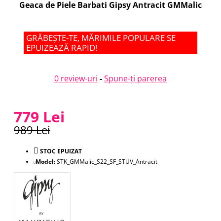
Geaca de Piele Barbati Gipsy Antracit GMMalic
GRĂBEȘTE-TE, MĂRIMILE POPULARE SE
EPUIZEAZĂ RAPID!
0 review-uri
-
Spune-ţi parerea
779 Lei
989 Lei
STOC EPUIZAT
Model:
STK_GMMalic_S22_SF_STUV_Antracit