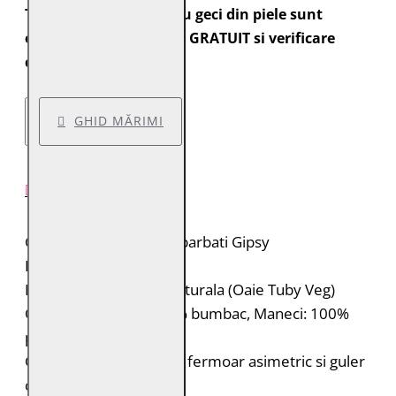
Toate comenzile pentru geci din piele sunt
expediate cu transport GRATUIT si verificare
colet.
GHID MĂRIMI
DESCRIERE PRODUS
Geaca de piele pentru barbati Gipsy
Brand: Gipsy
Material: 100% piele naturala (Oaie Tuby Veg)
Captuseala: Corp: 100% bumbac, Maneci: 100%
poliester
Geaca de piele biker cu fermoar asimetric si guler
cu rever si catarama