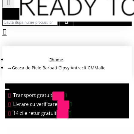
Căută după nume produs, brand...
home
Geaca de Piele Barbati Gipsy Antracit GMMalic
Transport gratuit
Livrare cu verificare
14 zile retur gratuit