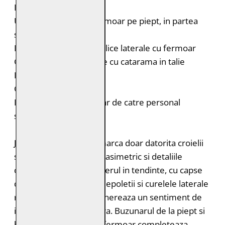
Epoleti cu capsa
Un buzunar oblic cu fermoar pe piept, in partea
stanga
Doua buzunare usor oblice laterale cu fermoar
Curele laterale reglabile cu catarama in talie
Fermoar la maneci
Croiala: Slim Fit
Intretinere: Spalare doar de catre personal
specializat
Jacheta biker nu se remarca doar datorita croielii
sale Slim Fit: fermoarul asimetric si detaliile
distinctive, cum ar fi gulerul in tendinte, cu capse
decorative si catarama, epoletii si curelele laterale
reglabile din talie ne genereaza un sentiment de
incredere si dezinvoltura. Buzunarul de la piept si
buzunarele laterale cu fermoar completeaza