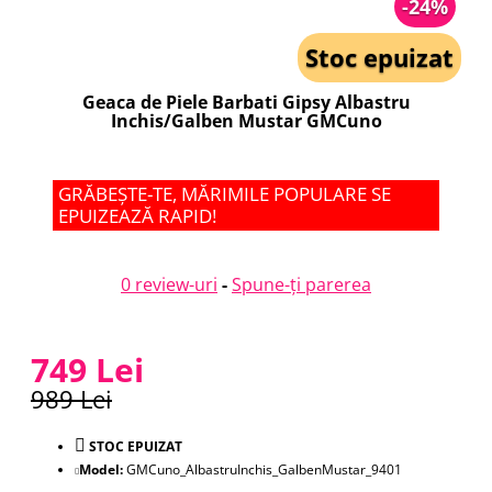
-24%
Stoc epuizat
Geaca de Piele Barbati Gipsy Albastru
Inchis/Galben Mustar GMCuno
GRĂBEȘTE-TE, MĂRIMILE POPULARE SE
EPUIZEAZĂ RAPID!
0 review-uri
-
Spune-ţi parerea
749 Lei
989 Lei
STOC EPUIZAT
Model:
GMCuno_AlbastruInchis_GalbenMustar_9401