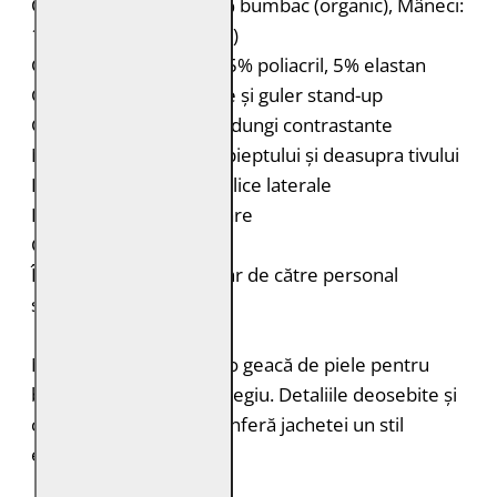
Căptușeală: Corp: 100% bumbac (organic), Mâneci:
100% poliester (reciclat)
Guler, manșete și tiv: 95% poliacril, 5% elastan
Geacă de piele cu capse și guler stand-up
Guler, manșete și tiv în dungi contrastante
Model în relief în zona pieptului și deasupra tivului
Două buzunare ușor oblice laterale
Două buzunare interioare
Croială: Regular Fit
Întreținere: Spălare doar de către personal
specializat
Modelul GMCuno este o geacă de piele pentru
bărbați cu aspect de colegiu. Detaliile deosebite și
combinația de culori conferă jachetei un stil
extraordinar.