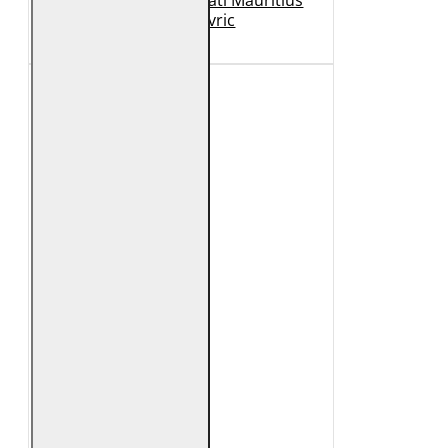
Geaca de Piele Barbati Mauritius
Neagra Mavric
1.099 Lei