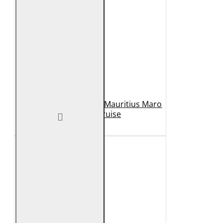
Geaca de Piele Barbati Mauritius Maro
Inchis MMCruise
989 Lei
789 Lei