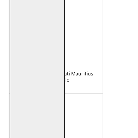
Geaca de Piele Barbati Mauritius
Neagra Rylo
989 Lei