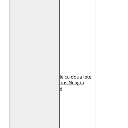
Geaca de Iarna din Piele cu doua fete
Dama 2.0 by Mauritius Neagra
G2WDilay
1.149 Lei
599 Lei