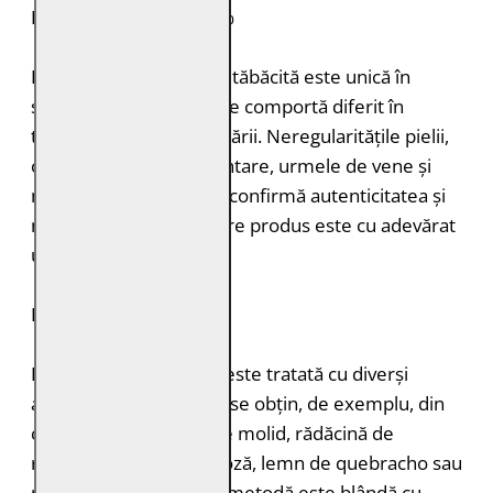
PIELE NATURALĂ: 100%
Fiecare bucată de piele tăbăcită este unică în
structură, grosimea și se comportă diferit în
timpul vopsirii și procesării. Neregularitățile pielii,
cum ar fi petele pigmentare, urmele de vene și
mușcăturile de insecte confirmă autenticitatea și
naturalețea pielii. Fiecare produs este cu adevărat
unic.
DURABILITATE
Pielea tăbăcită vegetal este tratată cu diverși
agenți de tăbăcire care se obțin, de exemplu, din
coajă de stejar, coajă de molid, rădăcină de
rubarbă, coajă de mimoză, lemn de quebracho sau
păstăi de tara. Această metodă este blândă cu