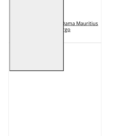
Geaca Lunga de Piele Dama Mauritius
Bej GWMargo
1.149 Lei
449 Lei