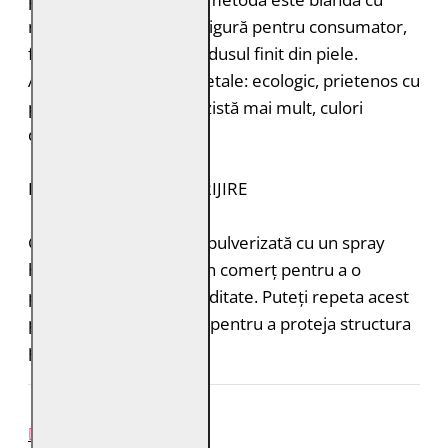
mediul înconjurător și sigură pentru consumator,
fără a lăsa toxine în produsul finit din piele.
Avantajele tăbăcirii vegetale: ecologic, prietenos cu
pielea, miros plăcut, rezistă mai mult, culori
deosebite.
INSTRUCȚIUNI DE ÎNGRIJIRE
Geaca de piele trebuie pulverizată cu un spray
hidroizolant disponibil în comerț pentru a o
proteja de ploaie și umiditate. Puteți repeta acest
proces de 1-2 ori pe an pentru a proteja structura
pielii.
REVIEW-URI