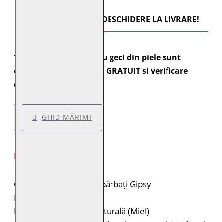
TRANSPORT CU DESCHIDERE LA LIVRARE!
Toate comenzile pentru geci din piele sunt
expediate cu transport GRATUIT si verificare
colet.
GHID MĂRIMI
DESCRIERE PRODUS
Geacă de piele pentru bărbați Gipsy
Brand: Gipsy
Material: 100% piele naturală (Miel)