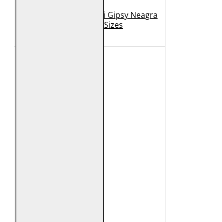
Geaca de Piele Barbati Gipsy Neagra
GBDerry Big Sizes
889 Lei
399 Lei