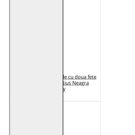
Geaca de Iarna din Piele cu doua fete
Dama 2.0 by Mauritius Neagra
G2WDilay
1.149 Lei
599 Lei