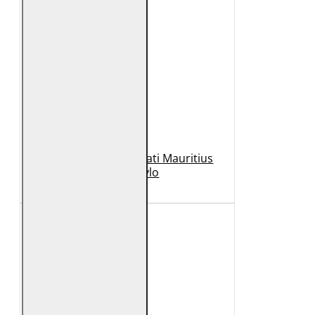
Geaca de Piele Barbati Mauritius
Neagra Rylo
989 Lei