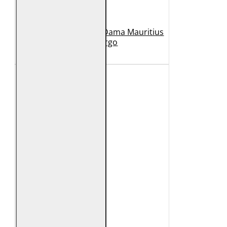
Geaca Lunga de Piele Dama Mauritius
Bej GWMargo
1.149 Lei
449 Lei