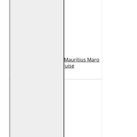
Geaca de Piele Barbati Mauritius Maro
Inchis MMCruise
989 Lei
789 Lei