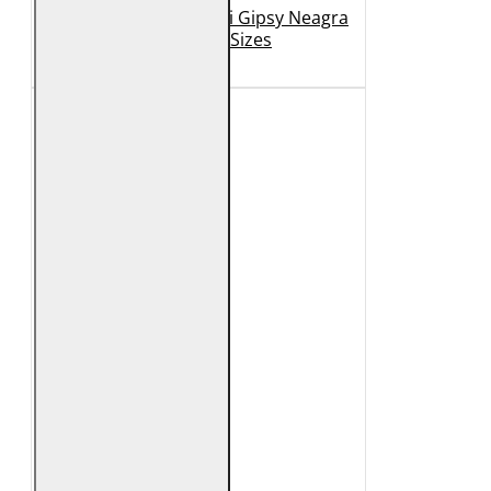
Geaca de Piele Barbati Gipsy Neagra
GBDerry Big Sizes
889 Lei
399 Lei