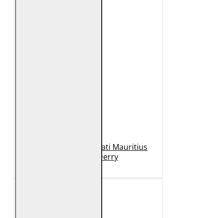
Geaca de Piele Barbati Mauritius
Neagra GBDerry
989 Lei