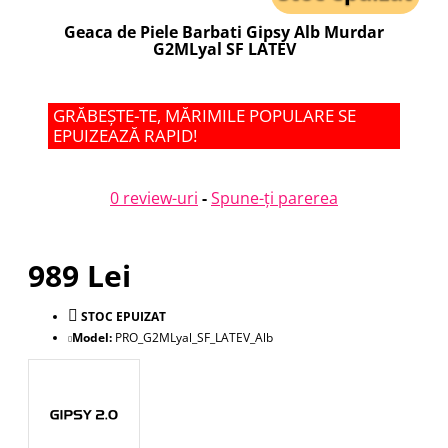
Geaca de Piele Barbati Gipsy Alb Murdar
G2MLyal SF LATEV
GRĂBEȘTE-TE, MĂRIMILE POPULARE SE
EPUIZEAZĂ RAPID!
0 review-uri
-
Spune-ţi parerea
989 Lei
STOC EPUIZAT
Model:
PRO_G2MLyal_SF_LATEV_Alb