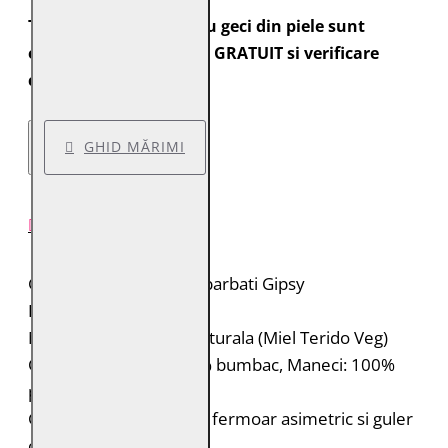
Toate comenzile pentru geci din piele sunt
expediate cu transport GRATUIT si verificare
colet.
GHID MĂRIMI
DESCRIERE PRODUS
Geaca de piele pentru barbati Gipsy
Brand: Gipsy 2.0
Material: 100% piele naturala (Miel Terido Veg)
Captuseala: Corp: 100% bumbac, Maneci: 100%
poliester
Geaca de piele biker cu fermoar asimetric si guler
cu rever