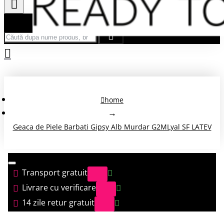
Căută după nume produs, brand...
home
Geaca de Piele Barbati Gipsy Alb Murdar G2MLyal SF LATEV
Transport gratuit
Livrare cu verificare
14 zile retur gratuit