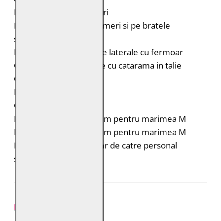
Insertii elastice pe umeri
Portiuni matlasate pe umeri si pe bratele
superioare
Doua buzunare verticale laterale cu fermoar
Curele laterale reglabile cu catarama in talie
Captuseala imprimata
Fermoar la maneci
Croiala: Slim Fit
Lungimea spatelui: 64 cm pentru marimea M
Lungimea manecii: 68 cm pentru marimea M
Intretinere: Spalare doar de catre personal
specializat
REVIEW-URI