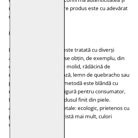
naturalețea pielii. Fiecare produs este cu adevărat
unic.
DURABILITATE
Pielea tăbăcită vegetal este tratată cu diverși
agenți de tăbăcire care se obțin, de exemplu, din
coajă de stejar, coajă de molid, rădăcină de
rubarbă, coajă de mimoză, lemn de quebracho sau
păstăi de tara. Această metodă este blândă cu
mediul înconjurător și sigură pentru consumator,
fără a lăsa toxine în produsul finit din piele.
Avantajele tăbăcirii vegetale: ecologic, prietenos cu
pielea, miros plăcut, rezistă mai mult, culori
deosebite.