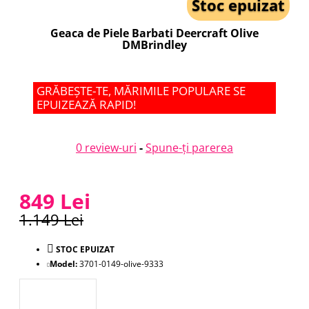
Stoc epuizat
Geaca de Piele Barbati Deercraft Olive
DMBrindley
GRĂBEȘTE-TE, MĂRIMILE POPULARE SE
EPUIZEAZĂ RAPID!
0 review-uri
-
Spune-ţi parerea
849 Lei
1.149 Lei
STOC EPUIZAT
Model:
3701-0149-olive-9333