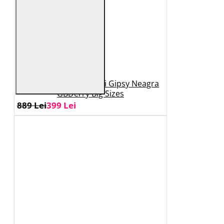
Geaca de Piele Barbati Gipsy Neagra
GBDerry Big Sizes
889 Lei
399 Lei