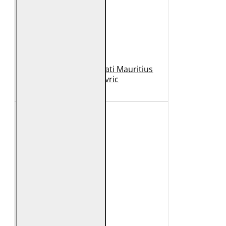
Geaca de Piele Barbati Mauritius
Neagra Mavric
1.099 Lei