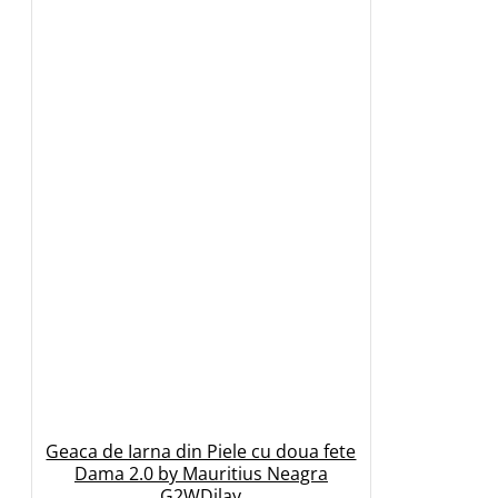
Geaca de Iarna din Piele cu doua fete
Dama 2.0 by Mauritius Neagra
G2WDilay