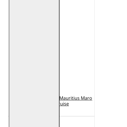
Geaca de Piele Barbati Mauritius Maro
Inchis MMCruise
989 Lei
789 Lei