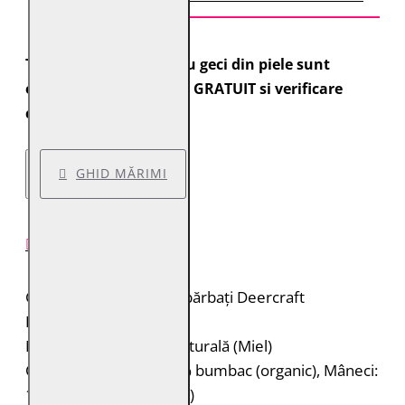
Toate comenzile pentru geci din piele sunt
expediate cu transport GRATUIT si verificare
colet.
GHID MĂRIMI
DESCRIERE PRODUS
Geacă de piele pentru bărbați Deercraft
Brand: Deercraft
Material: 100% piele naturală (Miel)
Căptușeală: Corp: 100% bumbac (organic), Mâneci:
100% poliester (reciclat)