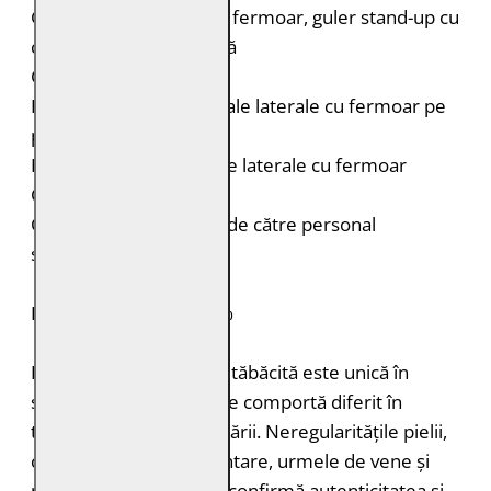
Geacă de piele biker cu fermoar, guler stand-up cu
capsă și glugă detașabilă
Cusături decorative
Două buzunare orizontale laterale cu fermoar pe
piept
Două buzunare verticale laterale cu fermoar
Croială: Regular Fit
Curățare: Spălare doar de către personal
specializat
PIELE NATURALĂ: 100%
Fiecare bucată de piele tăbăcită este unică în
structură, grosimea și se comportă diferit în
timpul vopsirii și procesării. Neregularitățile pielii,
cum ar fi petele pigmentare, urmele de vene și
mușcăturile de insecte confirmă autenticitatea și