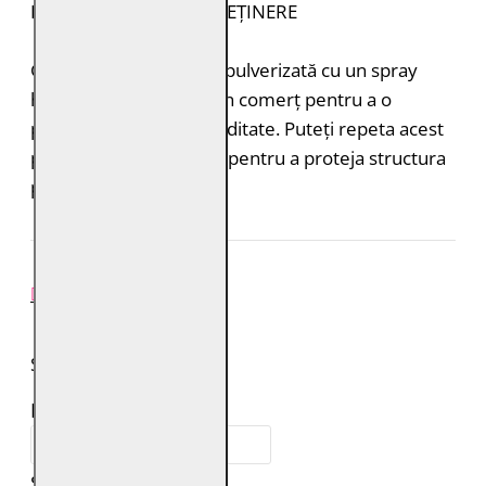
INSTRUCȚIUNI DE ÎNTREȚINERE
Geaca de piele trebuie pulverizată cu un spray
hidroizolant disponibil în comerț pentru a o
proteja de ploaie și umiditate. Puteți repeta acest
proces de 1-2 ori pe an pentru a proteja structura
pielii.
REVIEW-URI
SPUNE-ŢI PAREREA
Numele tău:
Scrie review: