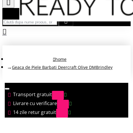
Căută după nume produs, brand...
home
Geaca de Piele Barbati Deercraft Olive DMBrindley
Transport gratuit
Livrare cu verificare
14 zile retur gratuit