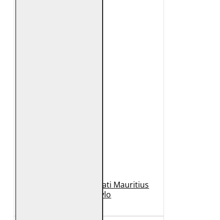
Geaca de Piele Barbati Mauritius
Neagra Rylo
989 Lei