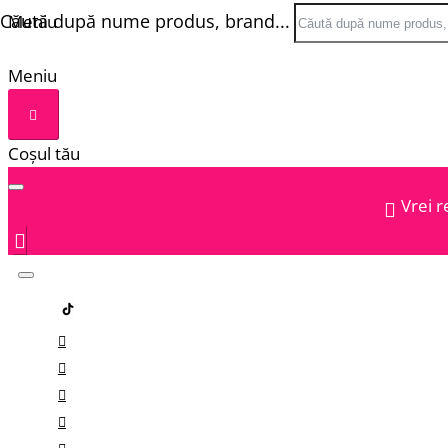
Căută după nume produs, brand...
Meniu
Meniu
Coșul tău
Vrei r