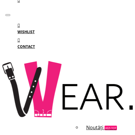
WISHLIST
CONTACT
Meniu
MENIU
Categorii
Branduri
Reduceri
Noutăți
VEZI TOT