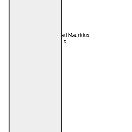
Geaca de Piele Barbati Mauritius
Neagra Rylo
989 Lei