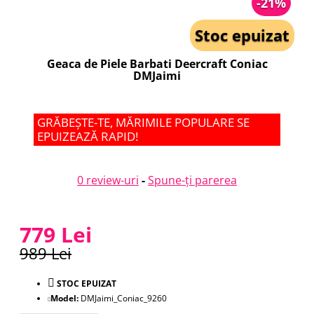
-21%
Stoc epuizat
Geaca de Piele Barbati Deercraft Coniac
DMJaimi
GRĂBEȘTE-TE, MĂRIMILE POPULARE SE
EPUIZEAZĂ RAPID!
0 review-uri
-
Spune-ţi parerea
779 Lei
989 Lei
STOC EPUIZAT
Model:
DMJaimi_Coniac_9260