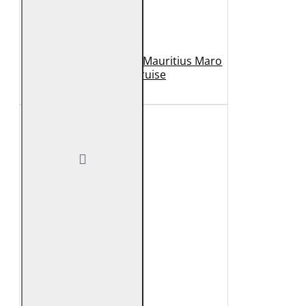
Geaca de Piele Barbati Mauritius Maro
Inchis MMCruise
989 Lei
789 Lei