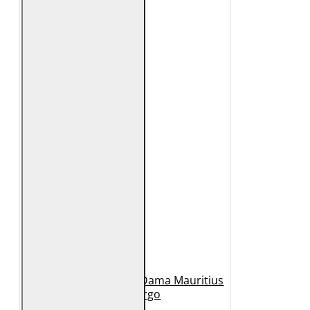
Geaca Lunga de Piele Dama Mauritius
Bej GWMargo