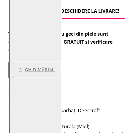
TRANSPORT CU DESCHIDERE LA LIVRARE!
Toate comenzile pentru geci din piele sunt
expediate cu transport GRATUIT si verificare
colet.
GHID MĂRIMI
DESCRIERE PRODUS
Geacă de piele pentru bărbați Deercraft
Brand: Deercraft
Material: 100% piele naturală (Miel)