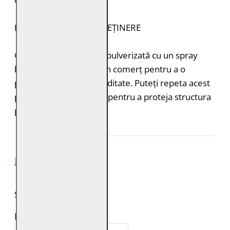
INSTRUCȚIUNI DE ÎNTREȚINERE
Geaca de piele trebuie pulverizată cu un spray
hidroizolant disponibil în comerț pentru a o
proteja de ploaie și umiditate. Puteți repeta acest
proces de 1-2 ori pe an pentru a proteja structura
pielii.
REVIEW-URI
SPUNE-ŢI PAREREA
Numele tău: