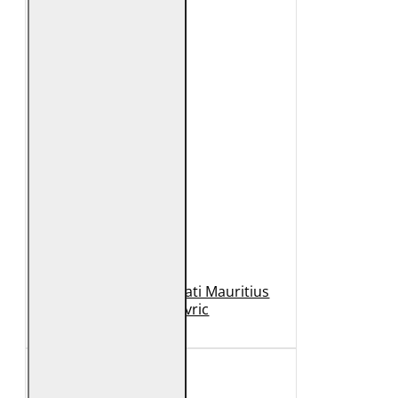
Geaca de Piele Barbati Mauritius
Neagra Mavric
1.099 Lei