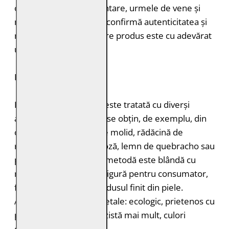
cum ar fi petele pigmentare, urmele de vene și
mușcăturile de insecte confirmă autenticitatea și
naturalețea pielii. Fiecare produs este cu adevărat
unic.
DURABILITATE
Pielea tăbăcită vegetal este tratată cu diverși
agenți de tăbăcire care se obțin, de exemplu, din
coajă de stejar, coajă de molid, rădăcină de
rubarbă, coajă de mimoză, lemn de quebracho sau
păstăi de tara. Această metodă este blândă cu
mediul înconjurător și sigură pentru consumator,
fără a lăsa toxine în produsul finit din piele.
Avantajele tăbăcirii vegetale: ecologic, prietenos cu
pielea, miros plăcut, rezistă mai mult, culori
deosebite.