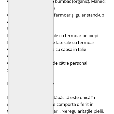
Căptușeală: Corp: 100% bumbac (organic), Mâneci:
100% poliester (reciclat)
Geacă de piele biker cu fermoar și guler stand-up
cu capsă
Umeri accentuați
Două buzunare orizontale cu fermoar pe piept
Două buzunare verticale laterale cu fermoar
Curele laterale reglabile cu capsă în talie
Croială: Regular Fit
Curățare: Spălare doar de către personal
specializat
PIELE NATURALĂ: 100%
Fiecare bucată de piele tăbăcită este unică în
structură, grosimea și se comportă diferit în
timpul vopsirii și procesării. Neregularitățile pielii,