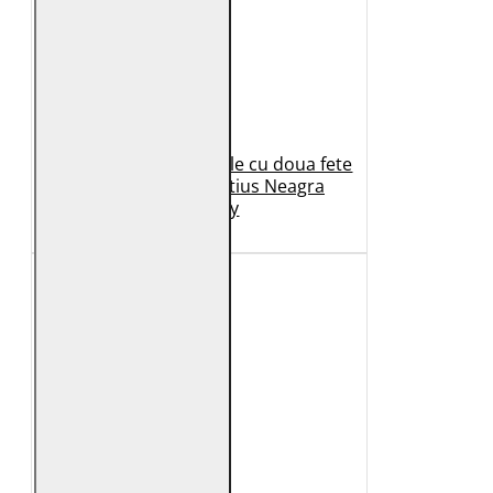
Geaca de Iarna din Piele cu doua fete
Dama 2.0 by Mauritius Neagra
G2WDilay
1.149 Lei
599 Lei