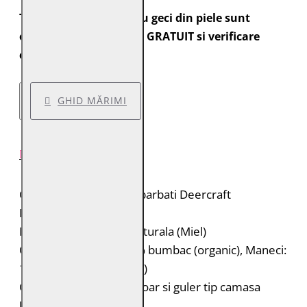
Toate comenzile pentru geci din piele sunt
expediate cu transport GRATUIT si verificare
colet.
GHID MĂRIMI
DESCRIERE PRODUS
Geaca de piele pentru barbati Deercraft
Brand: Deercraft
Material: 100% piele naturala (Miel)
Captuseala: Corp: 100% bumbac (organic), Maneci:
100% poliester (reciclat)
Geaca de piele cu fermoar si guler tip camasa
Umeri matlasati