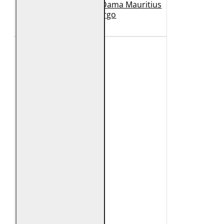
Geaca Lunga de Piele Dama Mauritius
Bej GWMargo
1.149 Lei
449 Lei