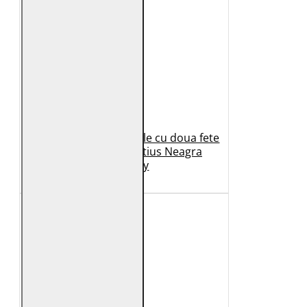
Geaca de Iarna din Piele cu doua fete
Dama 2.0 by Mauritius Neagra
G2WDilay
1.149 Lei
699 Lei