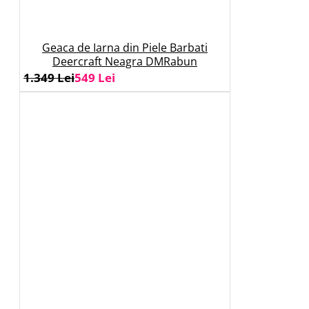
Geaca de Iarna din Piele Barbati
Deercraft Neagra DMRabun
1.349 Lei
549 Lei