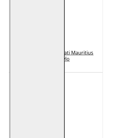
Geaca de Piele Barbati Mauritius
Neagra Rylo
989 Lei