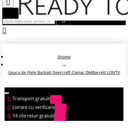
Căută după nume produs, brand...
home
Geaca de Piele Barbati Deercraft Coniac DMBarrett LONTV
Transport gratuit
Livrare cu verificare
14 zile retur gratuit