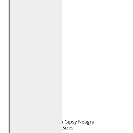
Geaca de Piele Barbati Gipsy Neagra
GBDerry Big Sizes