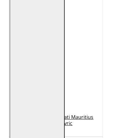
Geaca de Piele Barbati Mauritius
Neagra Mavric
1.099 Lei