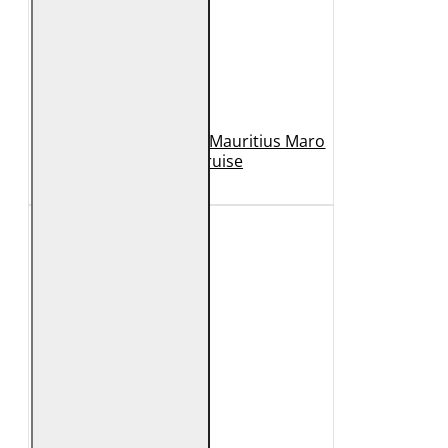
Geaca de Piele Barbati Mauritius Maro
Inchis MMCruise
989 Lei
789 Lei