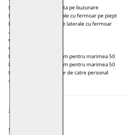
Detalii din piele perforata pe buzunare
Doua buzunare orizontale cu fermoar pe piept
Doua buzunare verticale laterale cu fermoar
ascuns
Capsa la maneci
Croiala: Regular Fit
Lungimea spatelui: 67 cm pentru marimea 50
Lungimea manecii: 68 cm pentru marimea 50
Intretinere: Spalare doar de catre personal
specializat
REVIEW-URI
SPUNE-ŢI PAREREA