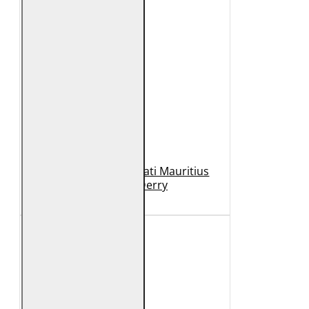
Geaca de Piele Barbati Mauritius
Neagra GBDerry
989 Lei