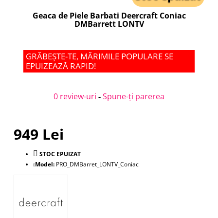
Geaca de Piele Barbati Deercraft Coniac
DMBarrett LONTV
GRĂBEȘTE-TE, MĂRIMILE POPULARE SE
EPUIZEAZĂ RAPID!
0 review-uri
-
Spune-ţi parerea
949 Lei
STOC EPUIZAT
Model:
PRO_DMBarret_LONTV_Coniac