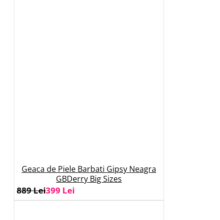
Geaca de Piele Barbati Gipsy Neagra
GBDerry Big Sizes
889 Lei
399 Lei