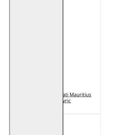
Geaca de Piele Barbati Mauritius
Neagra Mavric
1.099 Lei