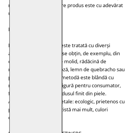
naturalețea pielii. Fiecare produs este cu adevărat
unic.
DURABILITATE
Pielea tăbăcită vegetal este tratată cu diverși
agenți de tăbăcire care se obțin, de exemplu, din
coajă de stejar, coajă de molid, rădăcină de
rubarbă, coajă de mimoză, lemn de quebracho sau
păstăi de tara. Această metodă este blândă cu
mediul înconjurător și sigură pentru consumator,
fără a lăsa toxine în produsul finit din piele.
Avantajele tăbăcirii vegetale: ecologic, prietenos cu
pielea, miros plăcut, rezistă mai mult, culori
deosebite.