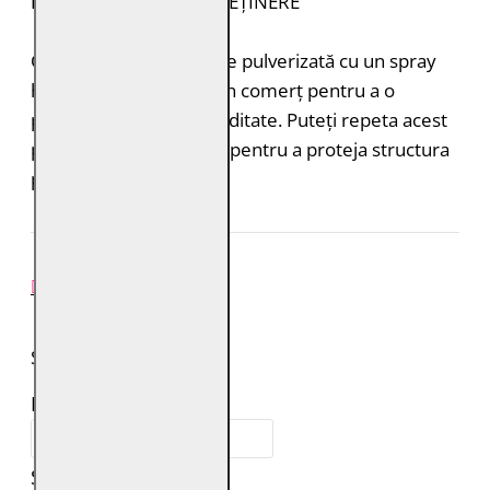
INSTRUCȚIUNI DE ÎNTREȚINERE
Cămașa de piele trebuie pulverizată cu un spray
hidroizolant disponibil în comerț pentru a o
proteja de ploaie și umiditate. Puteți repeta acest
proces de 1-2 ori pe an pentru a proteja structura
pielii.
REVIEW-URI
SPUNE-ŢI PAREREA
Numele tău:
Scrie review: