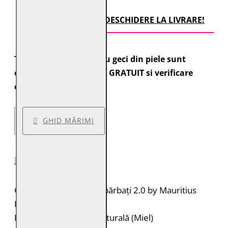
TRANSPORT CU DESCHIDERE LA LIVRARE!
Toate comenzile pentru geci din piele sunt
expediate cu transport GRATUIT si verificare
colet.
GHID MĂRIMI
DESCRIERE PRODUS
Geacă de piele pentru bărbați 2.0 by Mauritius
Brand: 2.0 by Mauritius
Material: 100% piele naturală (Miel)