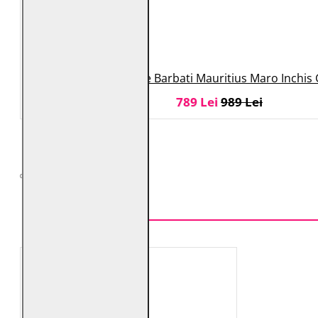
Geaca de Piele Barbati Mauritius Maro Inchi
789 Lei
989 Lei
TOP VÂNZĂRI