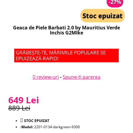
-27%
Stoc epuizat
Geaca de Piele Barbati 2.0 by Mauritius Verde
Inchis G2MIke
GRĂBEȘTE-TE, MĂRIMILE POPULARE SE
EPUIZEAZĂ RAPID!
0 review-uri
-
Spune-ţi parerea
649 Lei
889 Lei
STOC EPUIZAT
Model:
2201-0134-darkgreen-9300