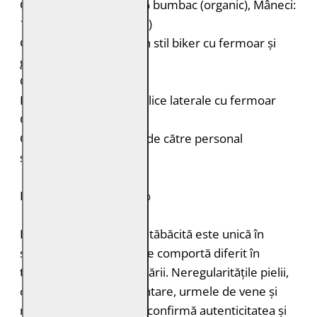
Căptușeală: Corp: 100% bumbac (organic), Mâneci:
100% poliester (reciclat)
Geacă de piele nubuk în stil biker cu fermoar și
guler stand-up
Cusături decorative
Două buzunare ușor oblice laterale cu fermoar
Croială: Slim Fit
Curățare: Spălare doar de către personal
specializat
PIELE NATURALĂ: 100%
Fiecare bucată de piele tăbăcită este unică în
structură, grosimea și se comportă diferit în
timpul vopsirii și procesării. Neregularitățile pielii,
cum ar fi petele pigmentare, urmele de vene și
mușcăturile de insecte confirmă autenticitatea și