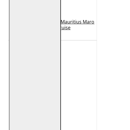
Geaca de Piele Barbati Mauritius Maro
Inchis MMCruise
989 Lei
789 Lei