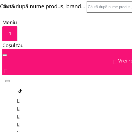
Căută după nume produs, brand...
Meniu
Meniu
Coșul tău
Vrei r