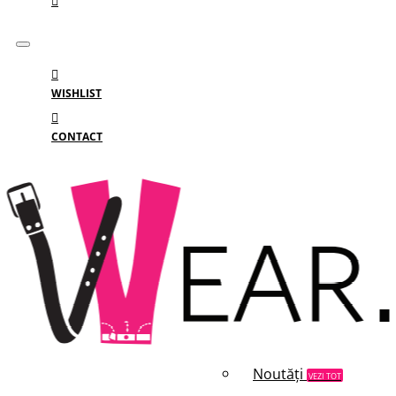
WISHLIST
CONTACT
Meniu
MENIU
Categorii
Branduri
Reduceri
Noutăți
VEZI TOT