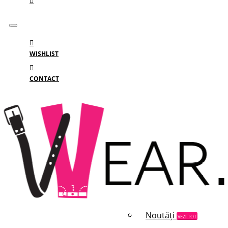
WISHLIST
CONTACT
Meniu
MENIU
Categorii
Branduri
Reduceri
Noutăți
VEZI TOT