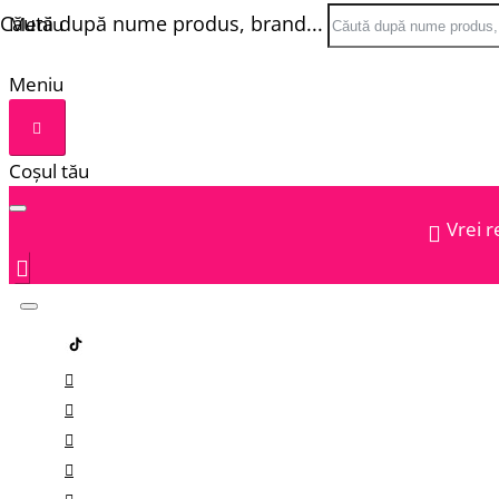
Căută după nume produs, brand...
Meniu
Meniu
Coșul tău
Vrei r