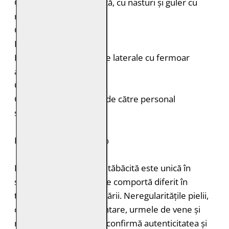
Geacă de piele, căptușită, cu nasturi și guler cu
rever îmblănit
Cusături decorative
Petice ovale pe coate
Două buzunare verticale laterale cu fermoar
ascuns
Croială: Regular Fit
Curățare: Spălare doar de către personal
specializat
PIELE NATURALĂ: 100%
Fiecare bucată de piele tăbăcită este unică în
structură, grosimea și se comportă diferit în
timpul vopsirii și procesării. Neregularitățile pielii,
cum ar fi petele pigmentare, urmele de vene și
mușcăturile de insecte confirmă autenticitatea și