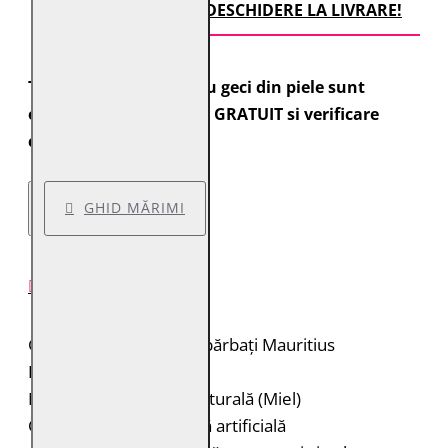
TRANSPORT CU DESCHIDERE LA LIVRARE!
Toate comenzile pentru geci din piele sunt
expediate cu transport GRATUIT si verificare
colet.
GHID MĂRIMI
DESCRIERE PRODUS
Geacă de piele pentru bărbați Mauritius
Brand: Mauritius
Material: 100% piele naturală (Miel)
Căptușeală: 100% blană artificială