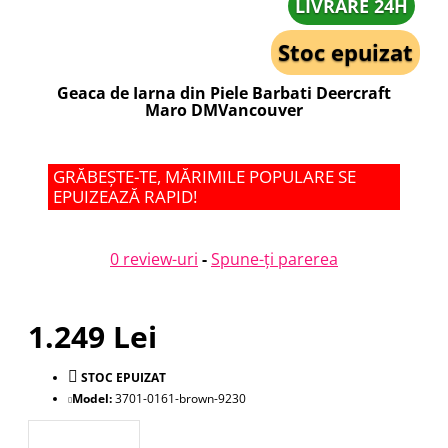
LIVRARE 24H
Stoc epuizat
Geaca de Iarna din Piele Barbati Deercraft
Maro DMVancouver
GRĂBEȘTE-TE, MĂRIMILE POPULARE SE
EPUIZEAZĂ RAPID!
0 review-uri
-
Spune-ţi parerea
1.249 Lei
STOC EPUIZAT
Model:
3701-0161-brown-9230