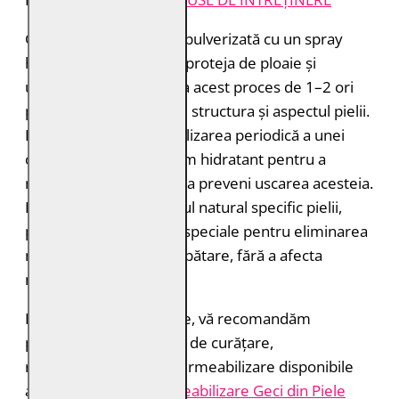
Geaca de piele trebuie pulverizată cu un spray
hidroizolant pentru a o proteja de ploaie și
umiditate. Puteți repeta acest proces de 1–2 ori
pe an pentru a menține structura și aspectul pielii.
Este recomandată și utilizarea periodică a unei
creme sau a unui balsam hidratant pentru a
menține pielea suplă și a preveni uscarea acesteia.
Dacă nu vă place mirosul natural specific pielii,
puteți folosi sprayurile speciale pentru eliminarea
mirosurilor și reîmprospătare, fără a afecta
materialul.
Pentru rezultate optime, vă recomandăm
produsele profesionale de curățare,
reîmprospătare și impermeabilizare disponibile
aici:
Îngrijire și Impermeabilizare Geci din Piele