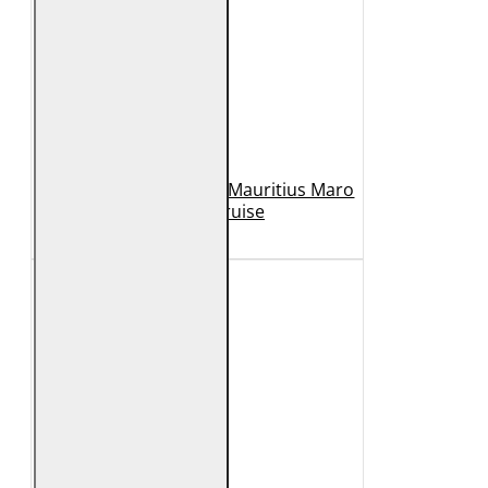
Geaca de Piele Barbati Mauritius Maro
Inchis MMCruise
989 Lei
789 Lei