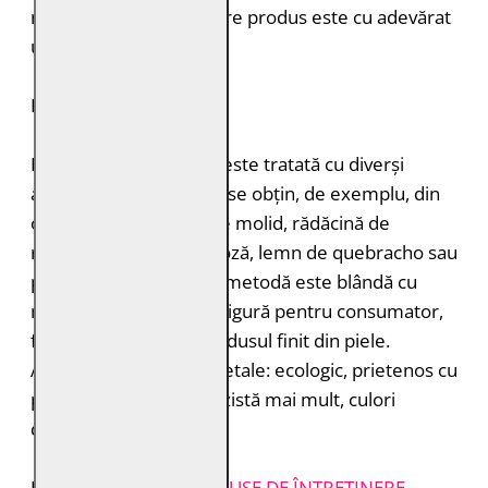
naturalețea pielii. Fiecare produs este cu adevărat
unic.
DURABILITATE
Pielea tăbăcită vegetal este tratată cu diverși
agenți de tăbăcire care se obțin, de exemplu, din
coajă de stejar, coajă de molid, rădăcină de
rubarbă, coajă de mimoză, lemn de quebracho sau
păstăi de tara. Această metodă este blândă cu
mediul înconjurător și sigură pentru consumator,
fără a lăsa toxine în produsul finit din piele.
Avantajele tăbăcirii vegetale: ecologic, prietenos cu
pielea, miros plăcut, rezistă mai mult, culori
deosebite.
INSTRUCȚIUNI ȘI
PRODUSE DE ÎNTREȚINERE