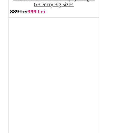
GBDerry Big Sizes
889 Lei
399 Lei