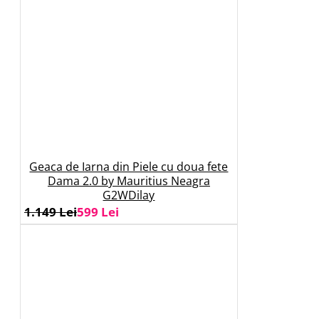
Geaca de Iarna din Piele cu doua fete
Dama 2.0 by Mauritius Neagra
G2WDilay
1.149 Lei
599 Lei