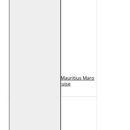
Geaca de Piele Barbati Mauritius Maro
Inchis MMCruise
989 Lei
789 Lei