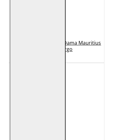
Geaca Lunga de Piele Dama Mauritius
Bej GWMargo
1.149 Lei
449 Lei