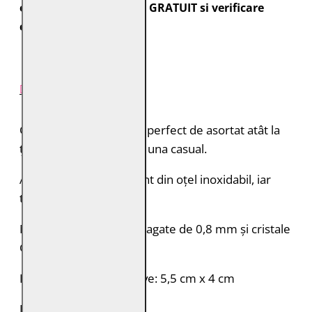
expediate cu transport GRATUIT si verificare
colet.
DESCRIERE PRODUS
Cercei ușori și eleganți, perfect de asortat atât la
ținută elegantă, cât și la una casual.
Accesoriile metalice sunt din oțel inoxidabil, iar
tortițele din argint 925.
Mărgelele folosite sunt agate de 0,8 mm și cristale
Cehia de 0,4 mm.
Dimensiuni aproximative: 5,5 cm x 4 cm
Fabricati in Romania