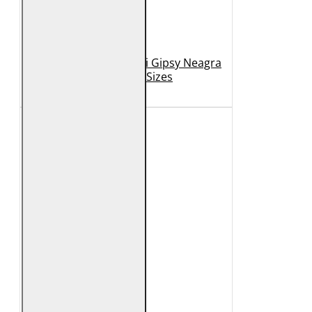
Geaca de Piele Barbati Gipsy Neagra
GBDerry Big Sizes
889 Lei
399 Lei