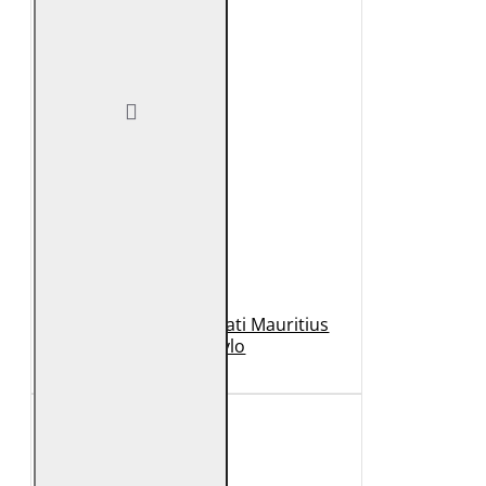
Geaca de Piele Barbati Mauritius
Neagra Rylo
989 Lei