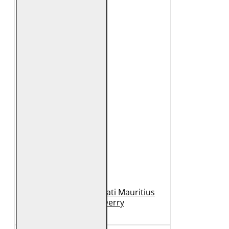
Geaca de Piele Barbati Mauritius
Neagra GBDerry
989 Lei