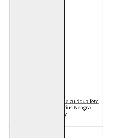
Geaca de Iarna din Piele cu doua fete
Dama 2.0 by Mauritius Neagra
G2WDilay
1.149 Lei
699 Lei