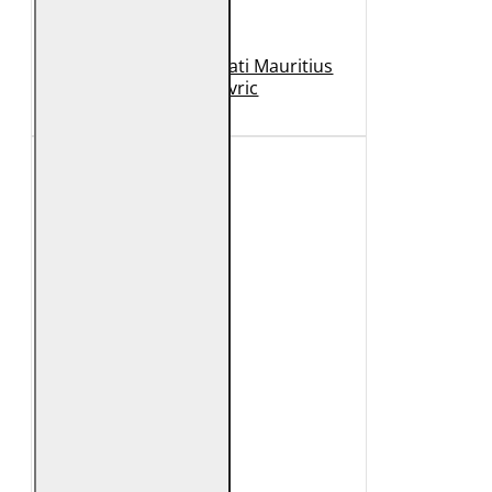
Geaca de Piele Barbati Mauritius
Neagra Mavric
1.099 Lei