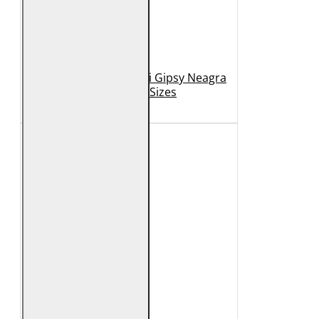
Geaca de Piele Barbati Gipsy Neagra
GBDerry Big Sizes
889 Lei
399 Lei