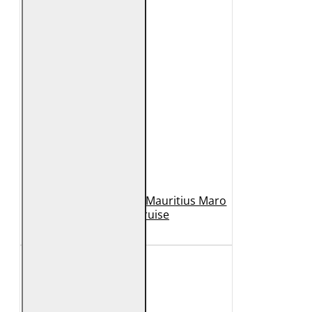
Geaca de Piele Barbati Mauritius Maro
Inchis MMCruise
989 Lei
789 Lei