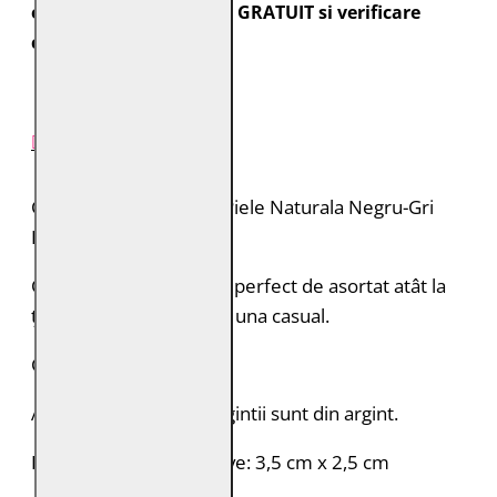
expediate cu transport GRATUIT si verificare
colet.
DESCRIERE PRODUS
Cercei Handmade din Piele Naturala Negru-Gri
Fantasy 3
Cercei ușori și eleganți, perfect de asortat atât la
ținută elegantă, cât și la una casual.
Culoare: negru cu gri
Accesoriile metalice argintii sunt din argint.
Dimensiuni aproximative: 3,5 cm x 2,5 cm