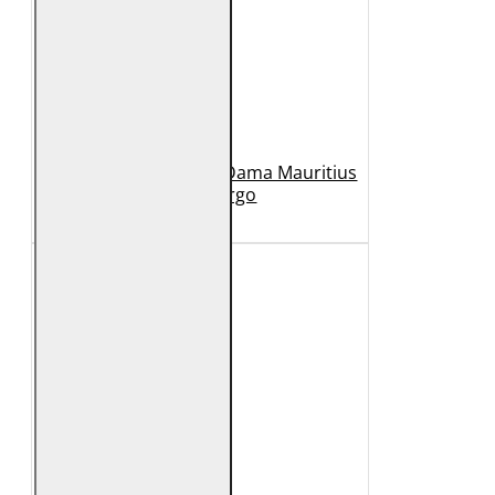
Geaca Lunga de Piele Dama Mauritius
Bej GWMargo
1.149 Lei
449 Lei