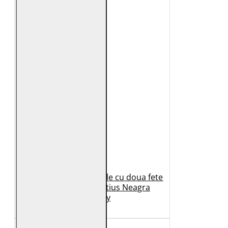
Geaca de Iarna din Piele cu doua fete
Dama 2.0 by Mauritius Neagra
G2WDilay
1.149 Lei
599 Lei