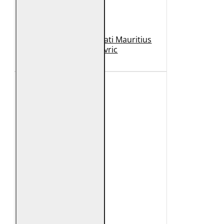
Geaca de Piele Barbati Mauritius
Neagra Mavric
1.099 Lei