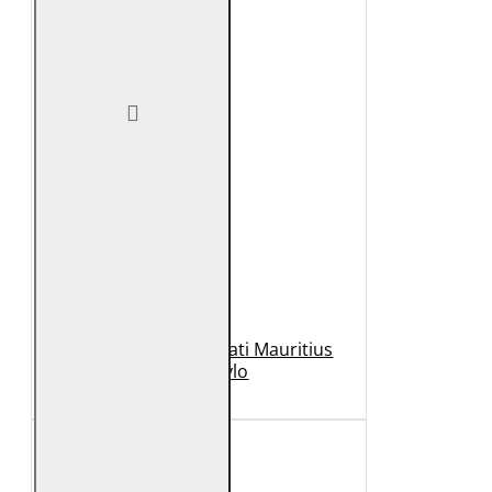
Geaca de Piele Barbati Mauritius
Neagra Rylo
989 Lei