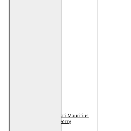
Geaca de Piele Barbati Mauritius
Neagra GBDerry
989 Lei