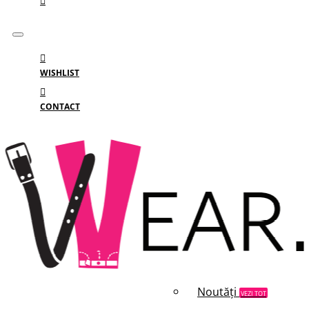
WISHLIST
CONTACT
Meniu
MENIU
Categorii
Branduri
Reduceri
Noutăți
VEZI TOT