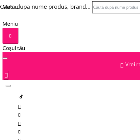
Căută după nume produs, brand...
Meniu
Meniu
Coșul tău
Vrei r