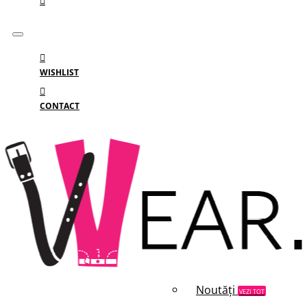
WISHLIST
CONTACT
Meniu
MENIU
Categorii
Branduri
Reduceri
Noutăți
VEZI TOT