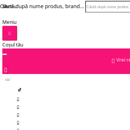
Căută după nume produs, brand...
Meniu
Meniu
Coșul tău
Vrei r