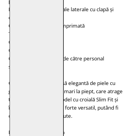
piept
Două buzunare orizontale laterale cu clapă și
capse ascunse pe piept
Căptușeală interioară imprimată
Tiv rotunjit
Capse la mâneci
Croială: Slim Fit
Curățare: Spălare doar de către personal
specializat
G2MBeith este o cămașă elegantă de piele cu
guler clasic și buzunare mari la piept, care atrage
toate privirile. Acest model cu croială Slim Fit și
închidere cu capse este forte versatil, putând fi
combinat cu diferite ținute.
PIELE NATURALĂ: 100%