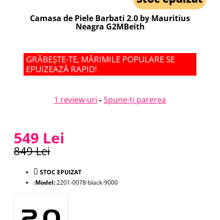
Camasa de Piele Barbati 2.0 by Mauritius
Neagra G2MBeith
GRĂBEȘTE-TE, MĂRIMILE POPULARE SE
EPUIZEAZĂ RAPID!
1 review-uri
-
Spune-ţi parerea
549 Lei
849 Lei
STOC EPUIZAT
Model:
2201-0078-black-9000