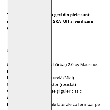
Toate comenzile pentru geci din piele sunt
expediate cu transport GRATUIT si verificare
colet.
DESCRIERE PRODUS
Cămașă de piele pentru bărbați 2.0 by Mauritius
Brand: 2.0 by Mauritius
Material: 100% piele naturală (Miel)
Căptușeală: 100% poliester (reciclat)
Cămașă de piele cu capse și guler clasic
Cusături decorative
Două buzunare orizontale laterale cu fermoar pe