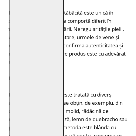
Fiecare bucată de piele tăbăcită este unică în
structură, grosimea și se comportă diferit în
timpul vopsirii și procesării. Neregularitățile pielii,
cum ar fi petele pigmentare, urmele de vene și
mușcăturile de insecte confirmă autenticitatea și
naturalețea pielii. Fiecare produs este cu adevărat
unic.
DURABILITATE
Pielea tăbăcită vegetal este tratată cu diverși
agenți de tăbăcire care se obțin, de exemplu, din
coajă de stejar, coajă de molid, rădăcină de
rubarbă, coajă de mimoză, lemn de quebracho sau
păstăi de tara. Această metodă este blândă cu
mediul înconjurător și sigură pentru consumator,