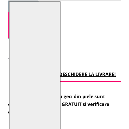
STOC EPUIZAT
TRANSPORT CU DESCHIDERE LA LIVRARE!
Toate comenzile pentru geci din piele sunt
expediate cu transport GRATUIT si verificare
colet.