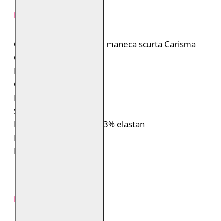
DESCRIERE PRODUS
Camasa barbateasca cu maneca scurta Carisma
Culoare: Bleumarin
Model: Sucre
Guler
Inchidere: Nasturi
Slim Fit Cut
Material: 97% bumbac, 3% elastan
Model: 9091
Brand: Carisma
REVIEW-URI