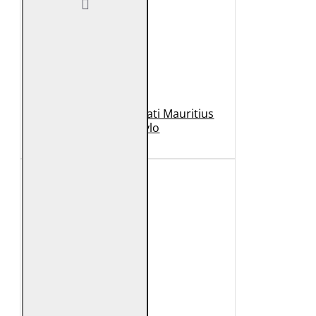
Geaca de Piele Barbati Mauritius
Neagra Rylo
989 Lei