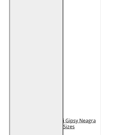
Geaca de Piele Barbati Gipsy Neagra
GBDerry Big Sizes
889 Lei
399 Lei