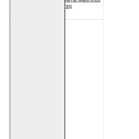
Bej GWMargo
1.149 Lei
449 Lei