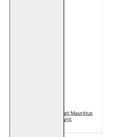
Geaca de Piele Barbati Mauritius
Neagra Mavric
1.099 Lei