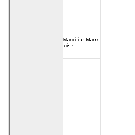
Geaca de Piele Barbati Mauritius Maro
Inchis MMCruise
989 Lei
789 Lei