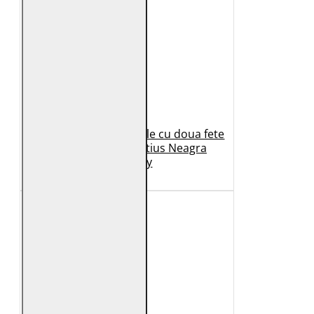
Geaca de Iarna din Piele cu doua fete
Dama 2.0 by Mauritius Neagra
G2WDilay
1.149 Lei
599 Lei